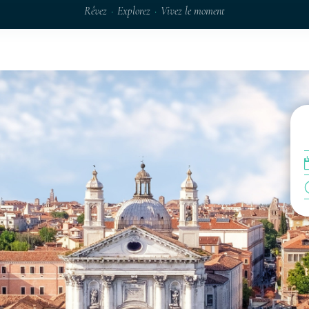
Rêvez
·
Explorez
·
Vivez le moment