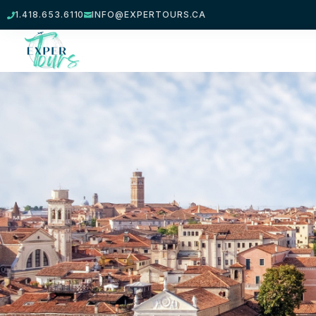
1.418.653.6110
INFO@EXPERTOURS.CA

