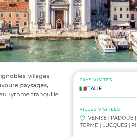
gnobles, villages
PAYS VISITÉS
 savoure paysages,
ITALIE
au rythme tranquille
VILLES VISITÉES
VENISE | PADOUE 
TERME | LUCQUES | P