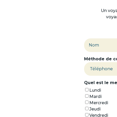
Un voya
voyag
Votre
nom
*
Nom
Méthode de co
Quel est le me
Lundi
Mardi
Mercredi
Jeudi
Vendredi