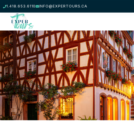
1.418.653.6110
INFO@EXPERTOURS.CA

