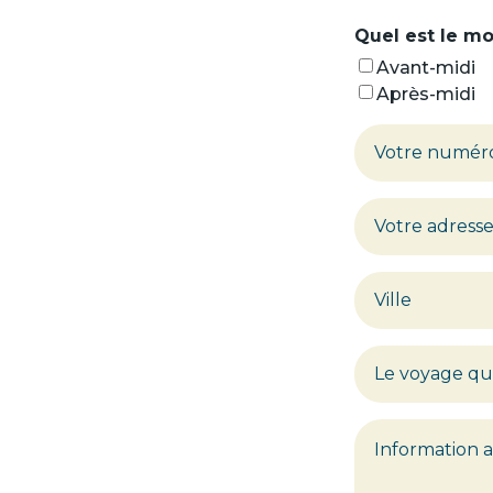
Quel est le m
Avant-midi
Après-midi
Votre
numéro
de
Votre
téléphone
adresse
courriel
*
Votre
adresse
Ville
Le
voyage
qui
Information
vous
additionnelle
intéresse