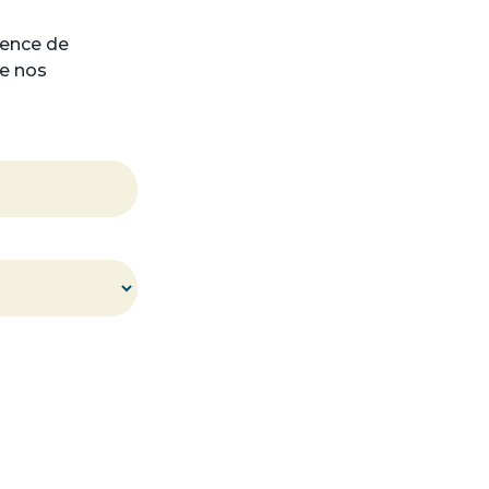
gence de
de nos