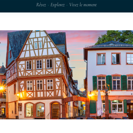
Rêvez
·
Explorez
·
Vivez le moment